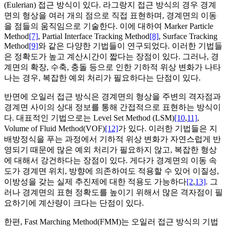
(Eulerian) 접근 방식이 있다. 라그랑지 접근 방식의 경우 경계
면의 형상을 여러 개의 점으로 직접 표현하며, 경계면의 이동
을 점들의 움직임으로 기술한다. 이에 대하여 Marker Particle
Method
[7]
, Partial Interface Tracking Method
[8]
, Surface Tracking
Method
[9]
와 같은 다양한 기법들이 연구되었다. 이러한 기법들
은 정확도가 높고 계산시간이 짧다는 장점이 있다. 그러나, 경
계면의 확장, 수축, 충돌 등으로 인한 기하적 위상 변화가 나타
나는 경우, 복잡한 예외 처리가 필요하다는 단점이 있다.
반면에 오일러 접근 방식은 경계면의 형상을 주변의 격자점과
경계면 사이의 상대 정보를 통해 간접적으로 표현하는 방식이
다. 대표적인 기법으로는 Level Set Method (LSM)
[10
,
11]
,
Volume of Fluid Method(VOF)
[12]
가 있다. 이러한 기법들은 지
배방정식을 푸는 과정에서 기하적 위상 변화가 자연스럽게 반
영되기 때문에 많은 예외 처리가 필요하지 않고, 복잡한 형상
에 대해서 강건하다는 장점이 있다. 게다가 경계면의 이동 속
도가 경계면 위치, 방향에 의존하여도 적용할 수 있어 이질성,
이방성을 갖는 실제 추진제에 대한 적용도 가능하다
[2
,
13]
. 그
러나 경계면의 표현 정확도를 높이기 위해서 많은 격자점이 필
요하기에 계산량이 크다는 단점이 있다.
한편, Fast Marching Method(FMM)는 오일러 접근 방식의 기법