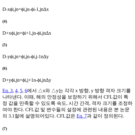
D
-
x
ϕ
i
,
j
n
=
ϕ
i
,
j
n
-
ϕ
i
-
1
,
j
n
∆
x
(4)
D
+
x
ϕ
i
,
j
n
=
ϕ
i
+
1
,
j
n
-
ϕ
i
,
j
n
∆
x
(5)
D
-
y
ϕ
i
,
j
n
=
ϕ
i
,
j
n
-
ϕ
i
,
j
-
1
n
∆
y
(6)
D
+
y
ϕ
i
,
j
n
=
ϕ
i
,
j
+
1
n
-
ϕ
i
,
j
n
∆
y
Eq. 3
,
4
,
5
,
6
에서
△
x
와
△
y
는 각각 x 방향, y 방향 격자 크기를
나타낸다. 이때, 해의 안정성을 보장하기 위해서 CFL값이 특
정 값을 만족할 수 있도록 속도, 시간 간격, 격자 크기를 조정하
여야 한다. CFL값 및 변수들의 설정에 관련된 내용은 본 논문
의 3.1절에 설명되어있다. CFL값은
Eq. 7
과 같이 정의된다.
(7)