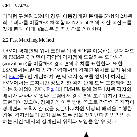
C
F
L
=
V
Δ
t
/
Δ
x
이처럼 구현된 LSM의 경우, 이동경계면 문제를
N
×
N
의 2차원
직교 격자를 이용하여 해석할 때
N
2
t
final
/
Δ
t
의 계산 복잡도를
갖게 된다. 이때,
t
final
은 최종 시간을 의미한다.
2.2 Fast Marching Method
LSM이 경계면의 위치 표현을 위해 SDF를 이용하는 것과 다르
게 FMM은 경계면이 각각의 격자점에 도달하는 도착시간
(arrival time)을 이용하여 경계면의 위치를 표현한다. 또한,
LSM에서는 n번째 시간 간격에서의 경계면 위치를 알기 위해
서
Eq. 2
를 n번 계산하여 n번째 격자 정보를 얻어야 하지만,
FMM에서는 도착시간 정보가 한 격자 안에 모두 포함되어 있
다는 차이점이 있다.
Fig. 2
에 FMM을 통해 얻은 1차원 격자의
예시가 나타내져 있다. 그림에서 경계면의 초기위치가 0으로
표현되어 있으며, 경계면의 이동 방향 쪽으로 각각의 격자점이
경계면의 도착시간 값을 갖는다. 2차원 이상의 해석을 수행한
경우, 격자점들의 값이 같은 모든 점을 찾아낸다면 임의의 원
하는 시간 t에서의 경계면의 위치와 모양을 알 수 있다.