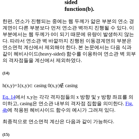
sided
function(b).
한편, 연소가 진행되는 중에는 웹 두께가 얇은 부분의 연소 경
계면이 다른 부분보다 먼저 연소관 벽까지 진행될 수 있다. 이
부분에서는 웹 두께가 0이 되기 때문에 유량이 발생하지 않는
다. 따라서 연소관 벽 바깥까지 진행된 이동경계면의 부분은
연소면적 계산에서 제외해야 한다. 본 논문에서는 다음 식과
같이 헤비사이드(heavy-sided) 함수를 이용하여 연소관 벽 외부
의 격자점들을 계산에서 제외하였다.
(14)
h
(
x
,
y
)
=
1
(
x
,
y
)
∈
casing
0
(
x
,
y
)
∉
casing
Eq. 14
에서
x
,
y
는 각각 격자점들의 x 방향 및 y 방향 좌표를 의
미하고, casing은 연소관 내부의 격자점 집합을 의미한다.
Fig.
4b
에 적용된 헤비사이드 함수의 예시가 그려져 있다.
최종적으로 연소면적 계산은 다음과 같이 가능하다.
(15)