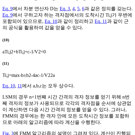
Eq. 9
에서 차분 연산자
D
는
Eq. 3
,
4
,
5
,
6
과 같은 정의를 갖는다.
Eq. 9
에서 구하고자 하는 격자점에서의 도착시간
T
i
,
j
가 우변에
포함되어 있으므로,
Eq. 10
과 같이 정리하고
Eq. 11
과 같이 근
의 공식을 활용하여 값을 얻을 수 있다.
(10)
a
T
i
,
j
2
+
b
T
i
,
j
+
c
-
1
/
V
2
=
0
(11)
T
i
,
j
=
max
-
b
±
b
2
-
4
a
c
-
1
/
V
2
2
a
Eq. 10
,
11
에서
a
,
b
,
c
는 모두 상수다.
LSM의 경우 n+1번째 시간 간격의 격자 정보를 얻기 위해 n번
째 격자의 정보가 사용되므로 각각의 격자점을 순서에 상관없
이 계산하면 다음 시간 간격의 정보를 얻을 수 있다. 그러나,
FMM의 경우에는 한 격자 안에 모든 도착시간 정보를 포함하
므로 아래의 알고리즘에 따라 계산을 수행한다.
Fig. 3
에 FMM 알고리즘의 설명이 그려져 있다. 계산이 진행되