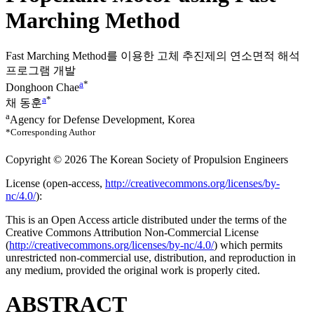
Marching Method
Fast Marching Method를 이용한 고체 추진제의 연소면적 해석
프로그램 개발
a
*
Donghoon Chae
a
*
채 동훈
a
Agency for Defense Development, Korea
*Corresponding Author
Copyright © 2026 The Korean Society of Propulsion Engineers
License (
open-access,
http://creativecommons.org/licenses/by-
nc/4.0/
):
This is an Open Access article distributed under the terms of the
Creative Commons Attribution Non-Commercial License
(
http://creativecommons.org/licenses/by-nc/4.0/
) which permits
unrestricted non-commercial use, distribution, and reproduction in
any medium, provided the original work is properly cited.
ABSTRACT