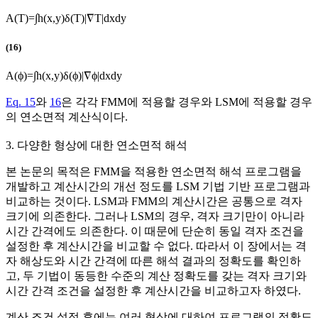
A
(
T
)
=
∫
h
(
x
,
y
)
δ
(
T
)
|
∇
T
|
d
x
d
y
(16)
A
(
ϕ
)
=
∫
h
(
x
,
y
)
δ
(
ϕ
)
|
∇
ϕ
|
d
x
d
y
Eq. 15
와
16
은 각각 FMM에 적용할 경우와 LSM에 적용할 경우
의 연소면적 계산식이다.
3. 다양한 형상에 대한 연소면적 해석
본 논문의 목적은 FMM을 적용한 연소면적 해석 프로그램을
개발하고 계산시간의 개선 정도를 LSM 기법 기반 프로그램과
비교하는 것이다. LSM과 FMM의 계산시간은 공통으로 격자
크기에 의존한다. 그러나 LSM의 경우, 격자 크기만이 아니라
시간 간격에도 의존한다. 이 때문에 단순히 동일 격자 조건을
설정한 후 계산시간을 비교할 수 없다. 따라서 이 장에서는 격
자 해상도와 시간 간격에 따른 해석 결과의 정확도를 확인하
고, 두 기법이 동등한 수준의 계산 정확도를 갖는 격자 크기와
시간 간격 조건을 설정한 후 계산시간을 비교하고자 하였다.
계산 조건 설정 후에는 여러 형상에 대하여 프로그램의 정확도