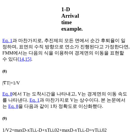
1-D
Arrival
time
example.
Eq. 1
과 마찬가지로, 추진제의 모든 면에서 순간 후퇴율이 일
정하며, 표면의 수직 방향으로 연소가 진행된다고 가정한다면,
FMM에서는 다음의 식을 이용하여 경계면의 이동을 표현할
수 있다
[14
,
15]
.
(8)
|
∇
T
|
=
1
/
V
Eq. 8
에서
T
는 도착시간을 나타내고,
V
는 경계면의 이동 속도
를 나타낸다.
Eq. 1
과 마찬가지로
V
는 상수이다. 본 논문에서
는
Eq. 8
을 다음과 같이 1차 정확도로 이산화했다.
(9)
1
/
V
2
=
max
D
-
x
T
i
,
j
,
-
D
+
x
T
i
,
j
,
0
2
+
max
D
-
y
T
i
,
j
,
-
D
+
y
T
i
,
j
,
0
2