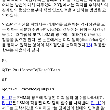
어내는 방법에 대해 다루었다. 2.3절에서는 격자를 후처리하여
경계면의 형상으로부터 직접 연소면적을 계산하는 방법을 요
약하였다.
연소면적계산을 위해서는 경계면을 표현하는 격자점만을 모
두 찾아서 적분해주면 된다. FFM의 경우에는 원하는 시간 값
을 갖는 격자점을 찾고, LSM의 경우에는 SDF가 0 값을 갖는
점들을 찾으면 된다. 본 논문에서는 디락 델타(dirac delta) 함수
를 통해서 원하는 영역의 격자점만을 선택하였다
[16]
, 적용한
함수는 다음식과 같다.
(12)
δ
(
T
)
=
1
2
σ
+
1
2
σ
cos
π
T
σ
|
T
-
t
|
≤
σ
0
|
T
-
t
|
>
σ
(13)
δ
(
ϕ
)
=
1
2
σ
+
1
2
σ
cos
π
ϕ
σ
|
ϕ
|
≤
σ
0
|
ϕ
|
>
σ
Eq. 12
는 FMM의 경우에 적용된 디락 델타 함수를 나타내고,
Eq. 13
은 LSM에 적용된 디락 델타 함수를 나타낸다.
Eq. 12
에
서
T
는 도착시간을 의미하고, t는 경계면의 형태와 면적을 알