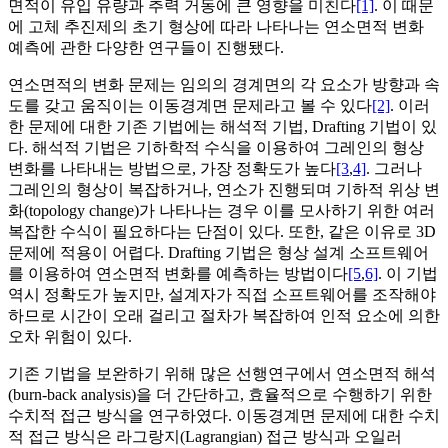
면적이 유입 유량과 추력 거동에 큰 영향을 미친다
[1]
. 이 때문
에 고체 추진제의 초기 형상에 따라 나타나는 연소면적 변화
예측에 관한 다양한 연구들이 진행됐다.
연소면적의 변화 문제는 임의의 경계면의 각 요소가 방향과 속
도를 갖고 움직이는 이동경계면 문제라고 볼 수 있다
[2]
. 이러
한 문제에 대한 기존 기법에는 해석적 기법, Drafting 기법이 있
다. 해석적 기법은 기하학적 수식을 이용하여 그레인의 형상
변화를 나타내는 방법으로, 가장 정확도가 높다
[3
,
4]
. 그러나
그레인의 형상이 복잡하거나, 연소가 진행되며 기하적 위상 변
화(topology change)가 나타나는 경우 이를 모사하기 위한 여러
복잡한 수식이 필요하다는 단점이 있다. 또한, 같은 이유로 3D
문제에 적용이 어렵다. Drafting 기법은 형상 설계 소프트웨어
를 이용하여 연소면적 변화를 예측하는 방법이다
[5
,
6]
. 이 기법
역시 정확도가 높지만, 설계자가 직접 소프트웨어를 조작해야
하므로 시간이 오래 걸리고 절차가 복잡하여 인적 요소에 의한
오차 위험이 있다.
기존 기법을 보완하기 위해 많은 선행연구에서 연소면적 해석
(burn-back analysis)을 더 간단하고, 효율적으로 수행하기 위한
수치적 접근 방식을 연구하였다. 이동경계면 문제에 대한 수치
적 접근 방식은 라그랑지(Lagrangian) 접근 방식과 오일러