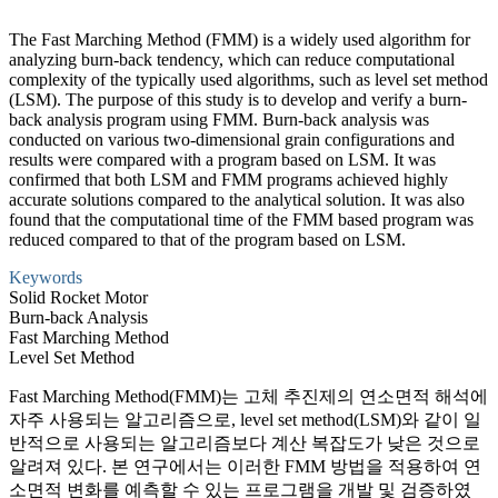
The Fast Marching Method (FMM) is a widely used algorithm for
analyzing burn-back tendency, which can reduce computational
complexity of the typically used algorithms, such as level set method
(LSM). The purpose of this study is to develop and verify a burn-
back analysis program using FMM. Burn-back analysis was
conducted on various two-dimensional grain configurations and
results were compared with a program based on LSM. It was
confirmed that both LSM and FMM programs achieved highly
accurate solutions compared to the analytical solution. It was also
found that the computational time of the FMM based program was
reduced compared to that of the program based on LSM.
Keywords
Solid Rocket Motor
Burn-back Analysis
Fast Marching Method
Level Set Method
Fast Marching Method(FMM)는 고체 추진제의 연소면적 해석에
자주 사용되는 알고리즘으로, level set method(LSM)와 같이 일
반적으로 사용되는 알고리즘보다 계산 복잡도가 낮은 것으로
알려져 있다. 본 연구에서는 이러한 FMM 방법을 적용하여 연
소면적 변화를 예측할 수 있는 프로그램을 개발 및 검증하였