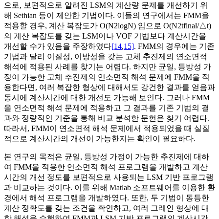
으로, 보편적으로 알려진 LSM의 계산량 문제를 개선하기 위
해 Sethian 등이 제안한 기법이다. 이들의 연구에서는 FMM을
적용할 경우, 계산 복잡도가 O(
N
2
log
N
) 임으로 O(
N
2
t
f
i
n
a
l
/
△
t
)
의 계산 복잡도를 갖는 LSM이나 VOF 기법보다 계산시간을
개선할 수가 있음을 주장하였다
[14
,
15]
. FMM의 경우에는 기존
기법과 달리 이질성, 이방성을 갖는 고체 추진제의 연소면적
해석에 적용된 사례를 찾기는 어렵다. 하지만 균일, 등방성 가
정이 가능한 고체 추진제의 연소면적 해석 문제에 FMM을 적
용한다면, 여러 복잡한 형상에 대해서도 강건한 결과를 얻음과
동시에 계산시간에 대한 개선도 가능해 보인다. 그러나 FMM
을 연소면적 해석 문제에 적용하고 그 결과를 기존 기법의 결
과와 정량적인 기준을 통해 비교 분석한 문헌은 찾기 어렵다.
따라서, FMM이 연소면적 해석 문제에서 적용되었을 때 실질
적으로 계산시간의 개선이 가능한지는 확인이 필요하다.
본 연구의 목적은 균일, 등방성 가정이 가능한 추진제에 대하
여 FMM을 적용한 연소면적 해석 프로그램을 개발하고 계산
시간의 개선 정도를 보편적으로 사용되는 LSM 기반 프로그램
과 비교하는 것이다. 이를 위해 Matlab 소프트웨어를 이용한 환
경에서 해석 프로그램을 개발하였다. 또한, 두 기법이 동등한
계산 정확도를 갖는 조건을 확인하고, 여러 그레인 형상에 대
한 해석을 수행하여 FMM과 LSM 기반 프로그램의 계산시간