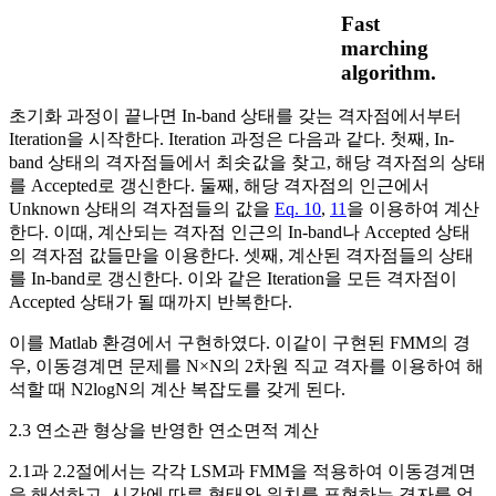
Fast
marching
algorithm.
초기화 과정이 끝나면 In-band 상태를 갖는 격자점에서부터
Iteration을 시작한다. Iteration 과정은 다음과 같다. 첫째, In-
band 상태의 격자점들에서 최솟값을 찾고, 해당 격자점의 상태
를 Accepted로 갱신한다. 둘째, 해당 격자점의 인근에서
Unknown 상태의 격자점들의 값을
Eq. 10
,
11
을 이용하여 계산
한다. 이때, 계산되는 격자점 인근의 In-band나 Accepted 상태
의 격자점 값들만을 이용한다. 셋째, 계산된 격자점들의 상태
를 In-band로 갱신한다. 이와 같은 Iteration을 모든 격자점이
Accepted 상태가 될 때까지 반복한다.
이를 Matlab 환경에서 구현하였다. 이같이 구현된 FMM의 경
우, 이동경계면 문제를
N
×
N
의 2차원 직교 격자를 이용하여 해
석할 때
N
2
log
N
의 계산 복잡도를 갖게 된다.
2.3 연소관 형상을 반영한 연소면적 계산
2.1과 2.2절에서는 각각 LSM과 FMM을 적용하여 이동경계면
을 해석하고, 시간에 따른 형태와 위치를 표현하는 격자를 얻