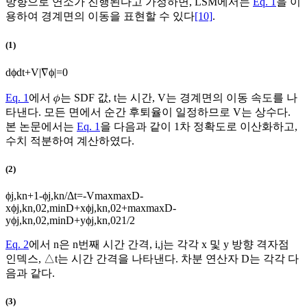
방향으로 연소가 진행된다고 가정하면, LSM에서는
Eq. 1
을 이
용하여 경계면의 이동을 표현할 수 있다
[10]
.
(1)
d
ϕ
d
t
+
V
|
∇
ϕ
|
=
0
Eq. 1
에서 𝜙는 SDF 값,
t
는 시간,
V
는 경계면의 이동 속도를 나
타낸다. 모든 면에서 순간 후퇴율이 일정하므로
V
는 상수다.
본 논문에서는
Eq. 1
을 다음과 같이 1차 정확도로 이산화하고,
수치 적분하여 계산하였다.
(2)
ϕ
j
,
k
n
+
1
-
ϕ
j
,
k
n
/
Δ
t
=
-
V
max
max
D
-
x
ϕ
j
,
k
n
,
0
2
,
min
D
+
x
ϕ
j
,
k
n
,
0
2
+
max
max
D
-
y
ϕ
j
,
k
n
,
0
2
,
min
D
+
y
ϕ
j
,
k
n
,
0
2
1
/
2
Eq. 2
에서
n
은
n
번째 시간 간격,
i
,
j
는 각각 x 및 y 방향 격자점
인덱스,
△
t
는 시간 간격을 나타낸다. 차분 연산자
D
는 각각 다
음과 같다.
(3)