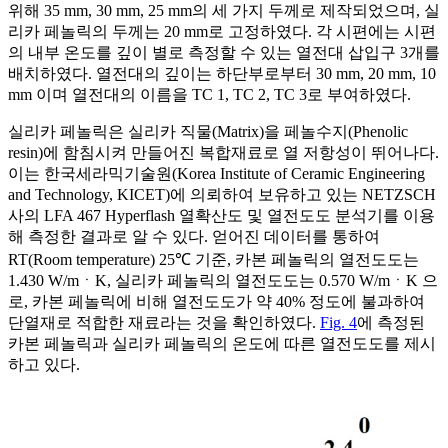
위해 35 mm, 30 mm, 25 mm의 세 가지 두께로 제작되었으며, 실
리카 페놀릭의 두께는 20 mm로 고정하였다. 각 시편에는 시편
의 내부 온도를 깊이 별로 측정할 수 있는 열전대 삽입구 3개를
배치하였다. 열전대의 깊이는 하단부로부터 30 mm, 20 mm, 10
mm 이며 열전대의 이름을 TC 1, TC 2, TC 3로 부여하였다.
실리카 페놀릭은 실리카 직물(Matrix)을 페놀수지(Phenolic
resin)에 함침시켜 만들어진 복합재료로 열 저항성이 뛰어나다.
이는 한국세라믹기술원(Korea Institute of Ceramic Engineering
and Technology, KICET)에 의뢰하여 보유하고 있는 NETZSCH
사의 LFA 467 Hyperflash 열확산도 및 열전도도 분석기를 이용
해 측정한 결과로 알 수 있다. 얻어진 데이터를 통하여
RT(Room temperature) 25℃ 기준, 카본 페놀릭의 열전도도는
1.430 W/mㆍK, 실리카 페놀릭의 열전도도는 0.570 W/mㆍK 으
로, 카본 페놀릭에 비해 열전도도가 약 40% 정도에 불과하여
단열재로 적합한 재료라는 것을 확인하였다.
Fig. 4
에 측정된
카본 페놀릭과 실리카 페놀릭의 온도에 따른 열전도도를 제시
하고 있다.