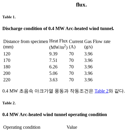
flux.
Table 1.
Discharge condition of 0.4 MW Arc-heated wind tunnel.
Heat Flux
Distance from specimen
Current
Gas Flow rate
2
(mm)
(A)
(g/s)
(MW/m
)
120
9.39
70
3.96
170
7.51
70
3.96
180
6.26
70
3.96
200
5.06
70
3.96
220
3.63
70
3.96
0.4 MW 초음속 아크가열 풍동과 작동조건은
Table 2
와 같다.
Table 2.
0.4 MW Arc-heated wind tunnel operating condition
Operating condition
Value