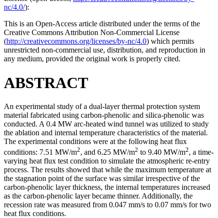
nc/4.0/
):
This is an Open-Access article distributed under the terms of the
Creative Commons Attribution Non-Commercial License
(
http://creativecommons.org/licenses/by-nc/4.0
) which permits
unrestricted non-commercial use, distribution, and reproduction in
any medium, provided the original work is properly cited.
ABSTRACT
An experimental study of a dual-layer thermal protection system
material fabricated using carbon-phenolic and silica-phenolic was
conducted. A 0.4 MW arc-heated wind tunnel was utilized to study
the ablation and internal temperature characteristics of the material.
The experimental conditions were at the following heat flux
2
2
2
conditions: 7.51 MW/m
, and 6.25 MW/m
to 9.40 MW/m
, a time-
varying heat flux test condition to simulate the atmospheric re-entry
process. The results showed that while the maximum temperature at
the stagnation point of the surface was similar irrespective of the
carbon-phenolic layer thickness, the internal temperatures increased
as the carbon-phenolic layer became thinner. Additionally, the
recession rate was measured from 0.047 mm/s to 0.07 mm/s for two
heat flux conditions.