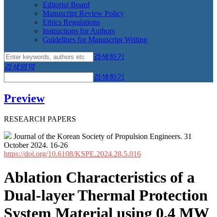
Editorial Board
Manuscript Review Policy
Ethics Regulations
Instructions for Authors
Guidelines for Manuscript Writing
검색하기
검색영역
검색하기
Preview
RESEARCH PAPERS
Journal of the Korean Society of Propulsion Engineers. 31
October 2024. 16-26
https://doi.org/10.6108/KSPE.2024.28.5.016
Ablation Characteristics of a
Dual-layer Thermal Protection
System Material using 0.4 MW