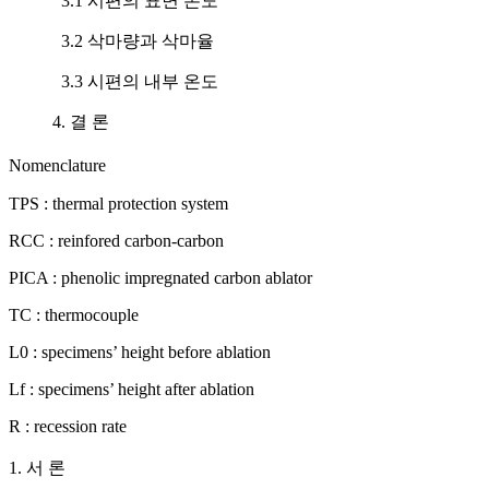
3.1 시편의 표면 온도
3.2 삭마량과 삭마율
3.3 시편의 내부 온도
4. 결 론
Nomenclature
TPS : thermal protection system
RCC : reinfored carbon-carbon
PICA : phenolic impregnated carbon ablator
TC : thermocouple
L
0
: specimens’ height before ablation
L
f
: specimens’ height after ablation
R : recession rate
1. 서 론