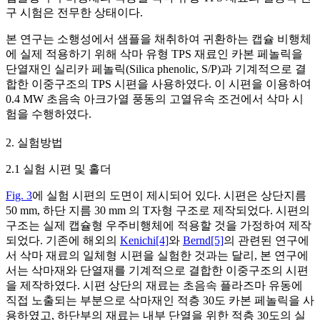
구 시험은 전무한 상태이다.
본 연구는 소행성에서 샘플을 채취하여 귀환하는 캡슐 비행체
에 실제 적용하기 위해 삭마 유형 TPS 재료인 카본 페놀릭을
단열재인 실리카 페놀릭(Silica phenolic, S/P)과 기계적으로 결
합한 이중구조의 TPS 시편을 사용하였다. 이 시편을 이용하여
0.4 MW 초음속 아크가열 풍동의 고열유속 조건에서 삭마 시
험을 수행하였다.
2. 실험방법
2.1 실험 시편 및 홀더
Fig. 3
에 실험 시편의 도면이 제시되어 있다. 시편은 상단지름
50 mm, 하단 지름 30 mm 의 T자형 구조로 제작되었다. 시편의
구조는 실제 캡슐형 우주비행체에 적용할 것을 가정하여 제작
되었다. 기존에 해외의
Kenichi[4]
와
Bernd[5]
의 관련된 연구에
서 삭마 재료의 일체형 시편을 실험한 것과는 달리, 본 연구에
서는 삭마재와 단열재를 기계적으로 결합한 이중구조의 시편
을 제작하였다. 시편 상단의 재료는 초음속 플라즈마 유동에
직접 노출되는 부분으로 삭마재인 적층 30도 카본 페놀릭을 사
용하였고, 하단부의 재료는 내부 단열을 위한 적층 30도의 실