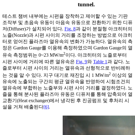
tunnel.
테스트 챔버 내부에는 시편을 장착하고 제어할 수 있는 기판
조작부 및 초음속 유동이 아음속 유동으로 전환하기 위한 디퓨
저(Diffuser)가 설치되어 있다.
Fig. 8
과 같이 분절형 아크히터의
노즐(Nozzle)과 시편 사이의 거리를 조정하는 방법으로 아크히
터로 얻어진 플라즈마 열유속의 변화가 가능하다. 열유속의 측
정은 Gardon Gauge를 이용해 측정하였으며 Gardon Gauge의 열
2
유속 측정범위는 0~23 MW/m
이다. 아크히터의 노즐로부터
시편 사이에 거리에 따른 열유속은
Fig. 9
와
Table 1
과 같다. 노
즐로부터 시편 사이의 거리는 열유속과 선형적으로 반비례하
2
는 것을 알 수 있다. 지구 대기로 재진입 시 1 MW/m
이상의 열
유속에 노출되는 구간의 평균 열유속을 반영하여 시험조건의
열유속에 부합하는 노즐부와 시편 사이 거리를 결정하였다. 노
즐을 통해 분사된 플라즈마 유동은 디퓨저를 통해 압축되어 열
교환기(Heat exchanger)에서 냉각된 후 진공펌프 및 후처리 시
설을 거쳐 배출된다
[6]
.