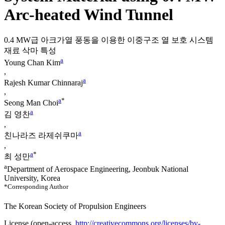
Arc-heated Wind Tunnel
0.4 MW급 아크가열 풍동을 이용한 이중구조 열 보호 시스템
재료 삭마 특성
a
Young Chan Kim
,
a
Rajesh Kumar Chinnaraj
,
a
*
Seong Man Choi
a
김 영찬
,
a
친나라즈 라제쉬쿠마
,
a
*
최 성만
a
Department of Aerospace Engineering, Jeonbuk National
University, Korea
*Corresponding Author
The Korean Society of Propulsion Engineers
License (
open-access,
http://creativecommons.org/licenses/by-