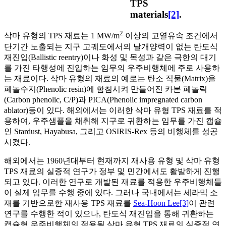
TPS
materials
[2]
.
2
삭마 유형의 TPS 재료는 1 MW/m
이상의 고열유속 조건에서
단기간 노출되는 지구 고궤도에서의 날개양력이 없는 탄도식
재진입(Ballistic reentry)이나 화성 및 목성과 같은 극한의 대기
를 가진 타행성에 진입하는 임무의 우주비행체에 주로 사용하
는 재료이다. 삭마 유형의 재료의 예로는 탄소 직물(Matrix)을
페놀수지(Phenolic resin)에 함침시켜 만들어진 카본 페놀릭
(Carbon phenolic, C/P)과 PICA(Phenolic impregnated carbon
ablator)등이 있다. 해외에서는 이러한 삭마 유형 TPS 재료를 적
용하여, 우주샘플을 채취해 지구로 귀환하는 임무를 가진 캡슐
인 Stardust, Hayabusa, 그리고 OSIRIS-Rex 등의 비행체를 성공
시켰다.
해외에서는 1960년대부터 현재까지 재사용 유형 및 삭마 유형
TPS 재료의 실증적 연구가 정부 및 민간에서도 활발하게 진행
되고 있다. 이러한 연구로 개발된 재료를 적용한 우주비행체들
이 실제 임무를 수행 중에 있다. 그러나 국내에서는 세라믹 소
재를 기반으로한 재사용 TPS 재료를
Sea-Hoon Lee[3]
이 관련
연구를 수행한 적이 있으나, 탄도식 재진입을 통해 귀환하는
캡슐형 우주비행체의 적용될 삭마 유형 TPS 재료의 실증적 연