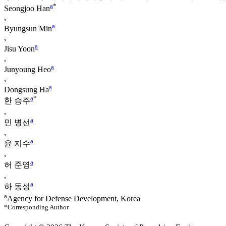
a
*
Seongjoo Han
,
a
Byungsun Min
,
a
Jisu Yoon
,
a
Junyoung Heo
,
a
Dongsung Ha
a
*
한 승주
,
a
민 병선
,
a
윤 지수
,
a
허 준영
,
a
하 동성
a
Agency for Defense Development, Korea
*Corresponding Author