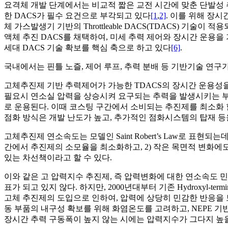
요격체 개발 단계에서는 비교적 짧은 교전 시간에 맞춘 단발성 
한 DACS가 필수 요건으로 부각되고 있다
[1
,
2]
. 이를 위해 장
체 가스발생기 기반의 Throttleable DACS(TDACS) 기
액체 추진 DACS를 채택하여, 미세 추력 제어와 장시간 운용을 가능하게
세대 DACS 기술 확보를 핵심 축으로 하고 있다
[6]
.
국내에서는 핀틀 노즐, 제어 루프, 추력 분배 등 기반기술 연구
고체추진제 기반 추력제어가 가능한 TDACS의 장시간 운용성
필요시 연소실 압력을 상승시켜 요구되는 추력을 발생시키는 부스팅(bo
로 운용된다. 이때 코스팅 구간에서 소비되는 추진제를 최소화 
점화 방식은 개발 난도가 높고, 추가적인 점화시스템의 탑재 등
고체추진제 연소속도는 모델인 Saint Robert’s Law로 표
간에서 추진제의 소모율을 최소화하고, 2) 작은 목면적 변화에
있는 차선책이라고 할 수 있다.
이와 같은 고 압력지수 추진제, 즉 압력변화에 대한 연소속도 
표가 되고 있지 않다. 하지만, 2000년대부터 기존 Hydroxyl-terminate
고체 추진제의 도입으로 인하여, 압력에 상당히 민감한 반응을
동 부품의 내구성 확보를 위해 화염온도를 고려하고, NEPE 
장시간 추력 구동폭이 높지 않는 시에는 압력지수가 그다지 높