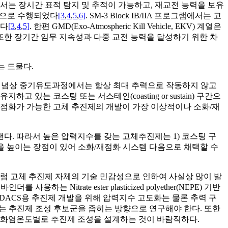
서는 장시간 표적 탐지 및 추적이 가능하고, 재교전 능력을 보유
심으로 수행되었다
[3
,
4
,
5
,
6]
. SM-3 Block IB/IIA 프로그램에서는 고
였다
[3
,
4
,
5]
. 한편 GMD(Exo-Atmospheric Kill Vehicle, EKV) 계열은
I) 개발 또한 장기간 임무 지속성과 다중 교전 능력을 달성하기 위한 차
는 드물다.
용개념상 중기유도과정에서는 항상 최대 추력으로 작동하지 않고
있는 코스팅 또는 서스테인(coasting or sustain) 구간으
재점화가 가능한 고체 추진제의 개발이 가장 이상적이나 소화/재
나타낸다. 따라서 높은 압력지수를 갖는 고체추진제는 1) 코스팅 구
을 높이는 장점이 있어 소화/재점화 시스템 다음으로 채택할 수
럼 고체 추진제 자체의 기술 민감성으로 인하여 사실상 많이 발
용하는 Nitrate ester plasticized polyether(NEPE) 기반
 DACS용 추진제 개발을 위해 압력지수 고도화는 물론 추력 구
있는 추진제 조성 후보군을 좁히는 방향으로 연구해야 한다. 또한
서 화염온도별로 추진제 조성을 설계하는 것이 바람직하다.