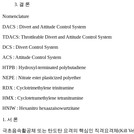
3. 결 론
Nomenclature
DACS : Divert and Attitude Control System
TDACS: Throttleable Divert and Attitude Control System
DCS : Divert Control System
ACS : Attitude Control System
HTPB : Hydroxyl-terminated polybutadiene
NEPE : Nitrate ester plasticized polyether
RDX : Cyclotrimethylene trinitramine
HMX : Cyclotetramethylene tetranitramine
HNIW : Hexanitro hexaazaisowurtzitane
1. 서 론
극초음속활공체 또는 탄도탄 요격의 핵심인 직격요격체(Kill Vehicle,