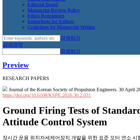
Editorial Board
Manuscript Review Policy
Ethics Regulations
Instructions for Authors
Guidelines for Manuscript Writing
검색하기
검색영역
검색하기
Preview
RESEARCH PAPERS
Journal of the Korean Society of Propulsion Engineers. 30 April 
https://doi.org/10.6108/KSPE.2026.30.2.031
Ground Firing Tests of Standar
Attitude Control System
장시간 운용 위치자세제어장치 개발을 위한 표준 모터 연소 시