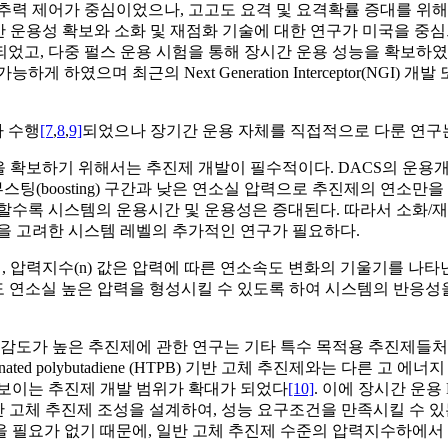
추력 제어가 중심이었으나, 고고도 요격 및 요격확률 증대를 위해
시간 운용성 확보와 소화 및 재점화 기술에 대한 연구가 미국을 중
술이 적용되었고, 다중 펄스 운용 시험을 통해 장시간 운용 성능을 확보하
 하였으며 최근의 Next Generation Interceptor(NG
가 수행
[7
,
8
,
9]
되었으나 장기간 운용 자체를 직접적으로 다룬 연구
을 확보하기 위해서는 추진제 개발이 필수적이다. DACS의 운
osting) 구간과 낮은 연소실 압력으로 추진제의 연소만을 유지하고 
할수록 시스템의 운용시간 및 운용성은 증대된다. 따라서 소화/
을 고려한 시스템 레벨의 추가적인 연구가 필요하다.
현되는데, 압력지수(n) 값은 압력에 따른 연소속도 변화의 기울기를 
도 연소실 높은 압력을 형성시킬 수 있도록 하여 시스템의 반응성
민감도가 높은 추진제에 관한 연구는 기타 특수 목적용 추진제들처
d polybutadiene (HTPB) 기반 고체 추진제와는 다른 고 에너지 바인더를 사
 보이는 추진제 개발 범위가 확대가 되었다
[10]
. 이에 장시간 운용
기반 고체 추진제 조성을 설계하여, 성능 요구조건을 만족시킬 수 
을 필요가 없기 때문에, 일반 고체 추진제 수준의 압력지수하에