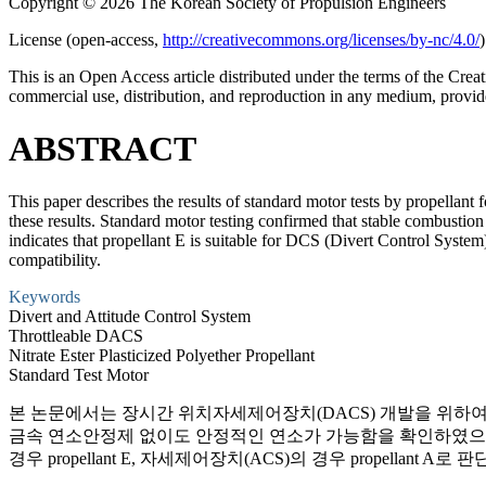
Copyright © 2026 The Korean Society of Propulsion Engineers
License (
open-access,
http://creativecommons.org/licenses/by-nc/4.0/
)
This is an Open Access article distributed under the terms of the C
commercial use, distribution, and reproduction in any medium, provide
ABSTRACT
This paper describes the results of standard motor tests by propella
these results. Standard motor testing confirmed that stable combustion 
indicates that propellant E is suitable for DCS (Divert Control System
compatibility.
Keywords
Divert and Attitude Control System
Throttleable DACS
Nitrate Ester Plasticized Polyether Propellant
Standard Test Motor
본 논문에서는 장시간 위치자세제어장치(DACS) 개발을 위하
금속 연소안정제 없이도 안정적인 연소가 가능함을 확인하였으며
경우 propellant E, 자세제어장치(ACS)의 경우 propel